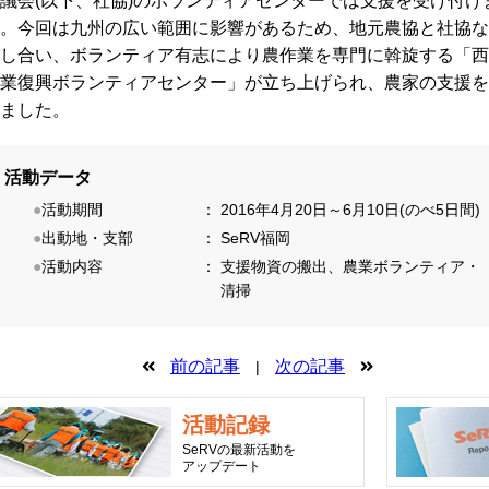
議会(以下、社協)のボランティアセンターでは支援を受け付け
。今回は九州の広い範囲に影響があるため、地元農協と社協な
し合い、ボランティア有志により農作業を専門に斡旋する「西
業復興ボランティアセンター」が立ち上げられ、農家の支援を
ました。
活動データ
●
活動期間
：
2016年4月20日～6月10日(のべ5日間)
●
出動地・支部
：
SeRV福岡
●
活動内容
：
支援物資の搬出、農業ボランティア・
清掃
前の記事
次の記事
|
活動記録
SeRVの最新活動を
アップデート