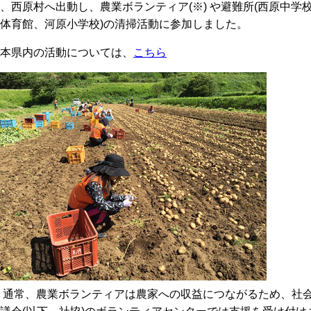
、西原村へ出動し、農業ボランティア(※) や避難所(西原中学
体育館、河原小学校)の清掃活動に参加しました。
本県内の活動については、
こちら
 通常、農業ボランティアは農家への収益につながるため、社