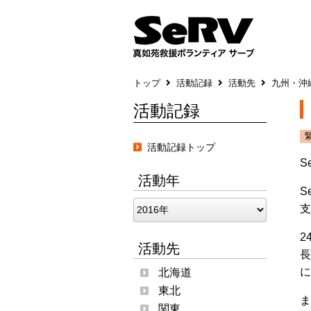
トップ
活動記録
活動先
九州・沖
活動記録
活動記録トップ
S
活動年
S
支
2
活動先
長
に
北海道
東北
ま
関東