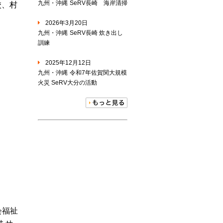
九州・沖縄
SeRV長崎 海岸清掃
校、村
2026年3月20日
九州・沖縄
SeRV長崎 炊き出し
訓練
2025年12月12日
九州・沖縄
令和7年佐賀関大規模
火災 SeRV大分の活動
会福祉