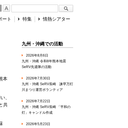
ポート
特集
情熱シアター
九州・沖縄での活動
2026年8月6日
九州・沖縄
令和8年熊本地震
SeRV先遣隊の活動
熊本
2026年7月30日
九州・沖縄
SeRV長崎 諫早万灯
川まつり運営ボランティア
伺い、
2026年7月22日
と共
九州・沖縄
SeRV長崎 「平和の
灯」キャンドル作成
蘇
2026年5月23日