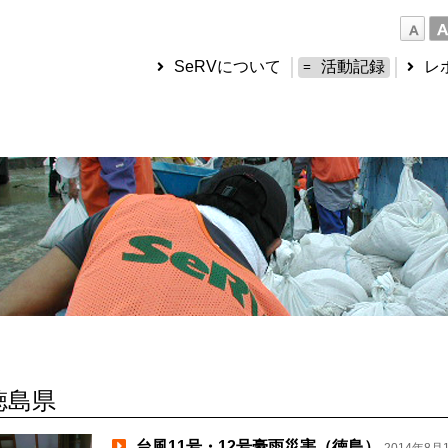
SeRVについて
活動記録
レ
徳島県
台風11号・12号豪雨災害（徳島）