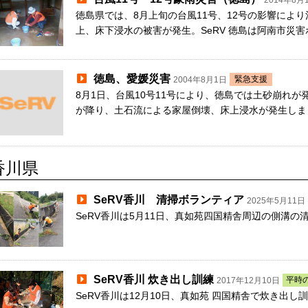
2014年8月
徳島県では、8月上旬の台風11号、12号の影響によ
上、床下浸水の被害が発生。SeRV 徳島は阿南市災
徳島、愛媛災害
緊急支援
2004年8月1日
8月1日、台風10号11号により、徳島では土砂崩れが
が降り、土石流による家屋倒壊、床上浸水が発生しまし
香川県
SeRV香川 清掃ボランティア
2025年5月11日
SeRV香川は5月11日、真如苑四国精舎周辺の側溝
SeRV香川 炊き出し訓練
平時
2017年12月10日
SeRV香川は12月10日、真如苑 四国精舎で炊き出し