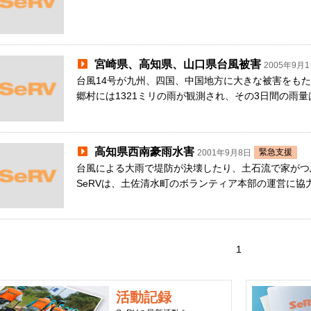
宮崎県、高知県、山口県台風被害
2005年9月
台風14号が九州、四国、中国地方に大きな被害をも
郷村には1321ミリの雨が観測され、その3日間の雨量
高知県西南豪雨水害
緊急支援
2001年9月8日
台風による大雨で堤防が決壊したり、土石流で家がつ
SeRVは、土佐清水町のボランティア本部の運営に協
1
活動記録