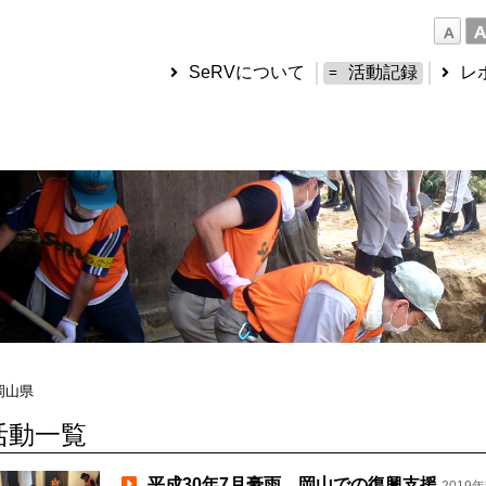
SeRVについて
活動記録
レ
岡山県
活動一覧
平成30年7月豪雨 岡山での復興支援