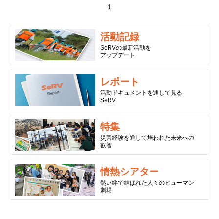
1
活動記録
SeRVの最新活動を
アップデート
レポート
活動ドキュメントを通して見る
SeRV
特集
災害経験を通して培われた未来への
叡智
情熱シアター
熱い絆で結ばれた人々のヒューマン
劇場