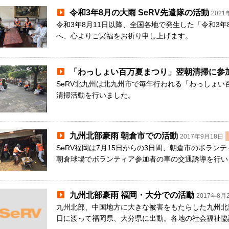
令和3年8月の大雨 SeRV先遣隊の活動
2021
令和3年8月11日以降、全国各地で発生した「令和3
へ、心よりご冥福をお祈り申し上げます。
「わっしょい百万夏まつり」翌朝清掃に参
SeRV北九州は北九州市で毎年行われる「わっしょい
清掃活動を行いました。
九州北部豪雨 朝倉市での活動
2017年9月18日
SeRV福岡は7月15日からの3日間、朝倉市のボラ
朝倉球場でボランティア参加者の車の交通誘導を行い
九州北部豪雨 福岡・大分での活動
2017年8月
九州北部、中国地方に大きな被害をもたらした九州北部
日に渡って福岡県、大分県に出動。各地の社会福祉協議