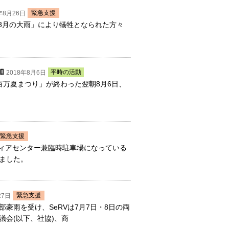
緊急支援
年8月26日
年8月の大雨」により犠牲となられた方々
加
平時の活動
2018年8月6日
百万夏まつり」が終わった翌朝8月6日、
緊急支援
ンティアセンター兼臨時駐車場になっている
ました。
緊急支援
27日
豪雨を受け、SeRVは7月7日・8日の両
会(以下、社協)、商