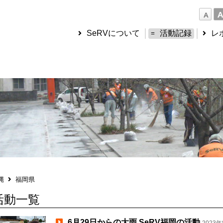
SeRVについて
活動記録
レ
縄
福岡県
活動一覧
6月29日からの大雨 SeRV福岡の活動