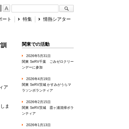
ポート
特集
情熱シアター
関東での活動
営訓
2026年5月31日
関東
SeRV千葉 ごみゼロクリー
ンデーに参加
2026年4月19日
関東
SeRV茨城 かすみがうらマ
ィア
ラソンボランティア
2026年2月15日
験しま
関東
SeRV茨城 霞ヶ浦清掃ボラ
ンティア
2026年1月13日