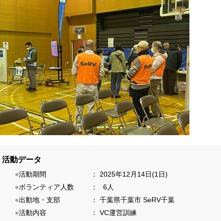
活動データ
●
活動期間
：
2025年12月14日(1日)
●
ボランティア人数
：
6人
●
出動地・支部
：
千葉県千葉市
SeRV千葉
●
活動内容
：
VC運営訓練