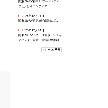
関東
SeRV神奈川 フードドライ
ブ仕分けボランティア
2025年12月21日
関東
SeRV群馬 献血活動に協力
2025年12月14日
関東
SeRV千葉 災害ボランティ
アセンター設置・運営訓練参加