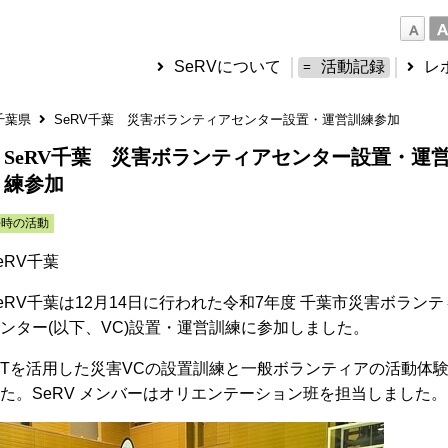
SeRVについて
活動記録
レ
千葉県
SeRV千葉 災害ボランティアセンター設置・運営訓練参加
SeRV千葉 災害ボランティアセンター設置・運
練参加
平時の活動
eRV千葉
eRV千葉は12月14日に行われた令和7年度 千葉市災害ボランテ
ンター(以下、VC)設置・運営訓練に参加しました。
CTを活用した災害VCの設置訓練と一般ボランティアの活動体
た。SeRV メンバーはオリエンテーション班を担当しました。