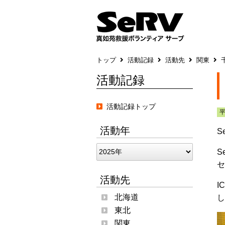
トップ
活動記録
活動先
関東
活動記録
活動記録トップ
活動年
S
S
セ
活動先
I
北海道
し
東北
関東