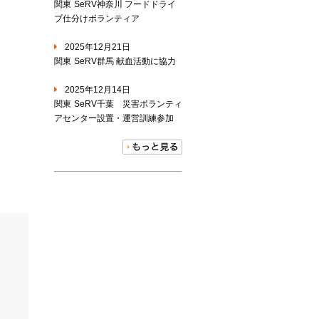
関東
SeRV神奈川 フードドライ
ブ仕分けボランティア
2025年12月21日
関東
SeRV群馬 献血活動に協力
2025年12月14日
関東
SeRV千葉 災害ボランティ
アセンター設置・運営訓練参加