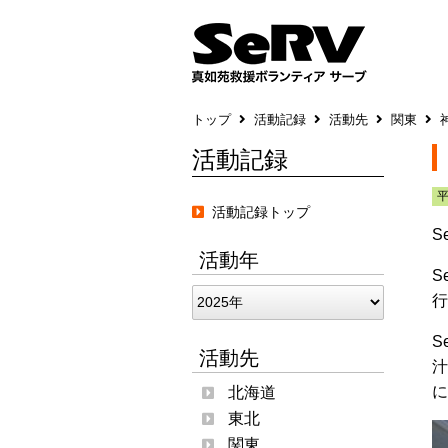
トップ
活動記録
活動先
関東
活動記録
活動記録トップ
S
活動年
S
行
S
活動先
汁
に
北海道
東北
関東