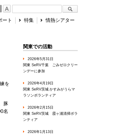
ポート
特集
情熱シアター
関東での活動
2026年5月31日
関東
SeRV千葉 ごみゼロクリー
ンデーに参加
訓練を
2026年4月19日
関東
SeRV茨城 かすみがうらマ
ラソンボランティア
。豚
2026年2月15日
0名
関東
SeRV茨城 霞ヶ浦清掃ボラ
ンティア
2026年1月13日