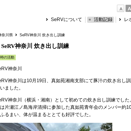
SeRVについて
活動記録
レ
神奈川県
SeRV神奈川 炊き出し訓練
SeRV神奈川 炊き出し訓練
平時の活動
eRV神奈川
eRV神奈川は10月19日、真如苑湘南支部にて豚汁の炊き出し
いました。
eRV神奈川（横浜・湘南）として初めての炊き出し訓練でした
は片瀬江ノ島海岸清掃に参加した真如苑青年会のメンバー約10
ふるまい、体が温まるととても好評でした。