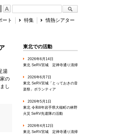
ポート
特集
情熱シアター
東北での活動
ア
2026年6月14日
東北
SeRV宮城 定禅寺通り清掃
足湯
2026年6月7日
家の
東北
SeRV宮城「とっておきの音
まし
楽祭」ボランティア
2026年5月1日
東北
令和8年岩手県大槌町の林野
火災 SeRV先遣隊の活動
2026年4月12日
東北
SeRV宮城 定禅寺通り清掃