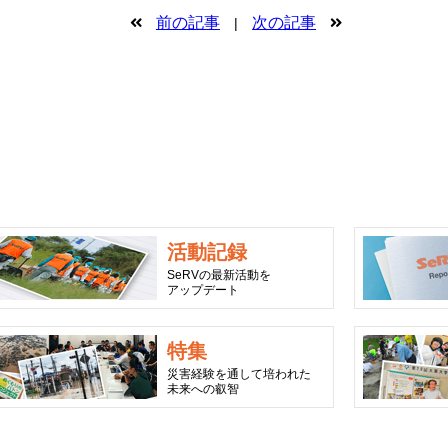
前の記事
次の記事
|
活動記録
SeRVの最新活動を
アップデート
特集
災害経験を通して培われた
未来への叡智