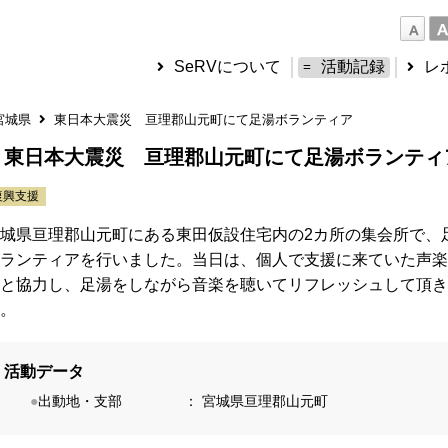
SeRVについて
活動記録
レ
宮城県
東日本大震災 亘理郡山元町にて足湯ボランティア
東日本大震災 亘理郡山元町にて足湯ボランティ
復興支援
城県亘理郡山元町にある東田仮設住宅内の2カ所の集会所で、
ランティアを行いました。当日は、個人で支援に来ていた声楽
と協力し、足湯をしながら音楽を聴いてリフレッシュして頂き
。
活動データ
●
出動地・支部
：
宮城県亘理郡山元町